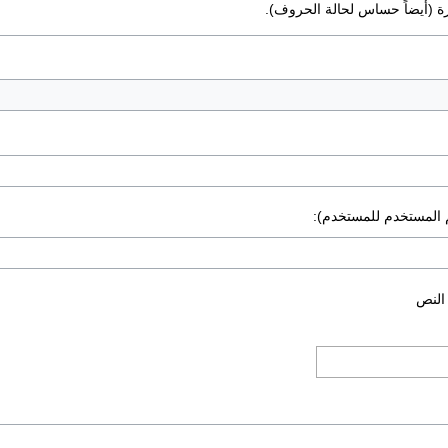
رة (أيضاً حساس لحالة الحروف).
 المستخدم للمستخدم):
 النص