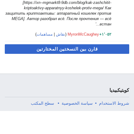
[https://xn--mgmarkt8-9db.com/blog/kak-zashchitit-
kriptoaktivy-apparatnyy-koshelek-protiv-mega/ Как
защитить криптоактивы: аппаратный кошелек против
MEGA]. Автор разобрал всё. После прочтения — всё
встан...'
+١٬٠٥٢
MyronMcCaughey
نقاش
مساهمات
كبيديا
 الاستخدام
سياسة الخصوصية
سطح المكتب