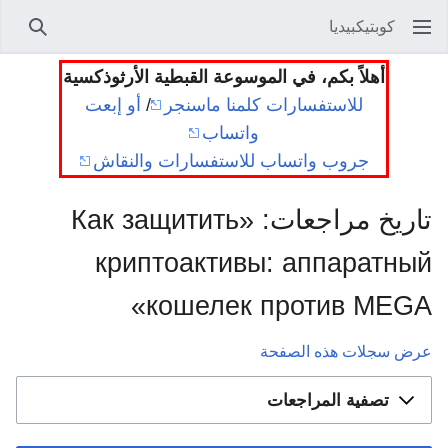
كوبتيكبيديا
بحث
أهلاً بكم، في الموسوعة القبطية الأرثوذكسية
للاستفسارات كلمنا ماسنجر
/
أو إبعت
واتساب
جروب واتساب للاستفسارات والنقاش
تاريخ مراجعات: «Как защитить
криптоактивы: аппаратн
кошелек против MEG
سجلات هذه الصفحة
تصفية المراجعات