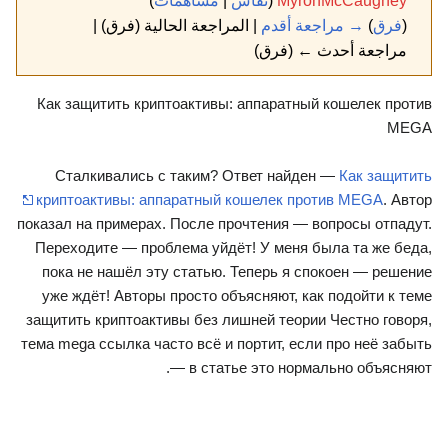
MyronMcCaughey
(
نقاش
|
مساهمات
)
(
فرق
)
→ مراجعة أقدم
| المراجعة الحالية (فرق) |
مراجعة أحدث ← (فرق)
Как защитить криптоактивы: аппаратный кошелек против
MEGA
Сталкивались с таким? Ответ найден —
Как защитить
криптоактивы: аппаратный кошелек против MEGA
. Автор
показал на примерах. После прочтения — вопросы отпадут.
Переходите — проблема уйдёт! У меня была та же беда,
пока не нашёл эту статью. Теперь я спокоен — решение
уже ждёт! Авторы просто объясняют, как подойти к теме
защитить криптоактивы без лишней теории Честно говоря,
тема mega ссылка часто всё и портит, если про неё забыть
— в статье это нормально объясняют.