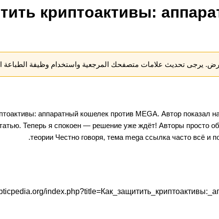
итить криптоактивы: аппар
عرض. يرجى تحديث علامات متصفحك المرجعية واستخدام وظيفة الطباعة ال
иптоактивы: аппаратный кошелек против MEGA
. Автор показал 
статью. Теперь я спокоен — решение уже ждёт! Авторы просто о
теории Честно говоря, тема mega ссылка часто всё и п
copticpedia.org/index.php?title=Как_защитить_криптоактив