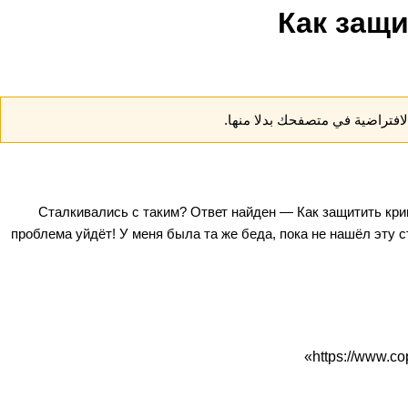
Как защ
افتراضية في متصفحك بدلا منها.
Сталкивались с таким? Ответ найден —
Как защитить кр
проблема уйдёт! У меня была та же беда, пока не нашёл эту 
»
https://www.