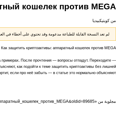
атный кошелек против MEGA
من كوبتيكبيديا
لم تعد النسخة القابلة للطباعة مدعومة وقد تحتوي على أخطاء في ال
Как защитить криптоактивы: аппаратный кошелек против MEGA
на примерах. После прочтения — вопросы отпадут. Переходите —
бъясняют, как подойти к теме защитить криптоактивы без лишней
ортит, если про неё забыть — в статье это нормально объясняют.
مجلوبة من «
ы:_аппаратный_кошелек_против_MEGA&oldid=89685