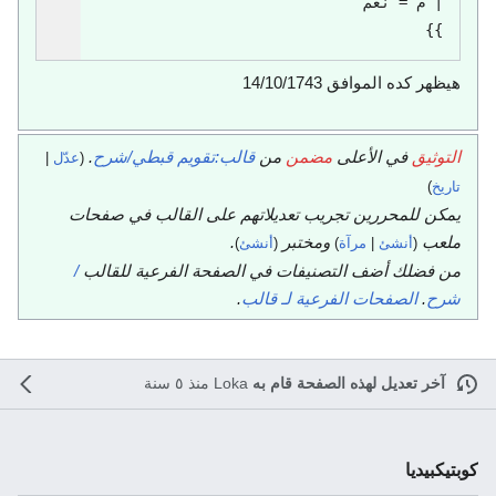
}}
هيظهر كده
الموافق 14/10/1743
التوثيق
في الأعلى
مضمن
من
قالب:تقويم قبطي/شرح
.
(
عدّل
|
تاريخ
)
يمكن للمحررين تجريب تعديلاتهم على القالب في صفحات
ملعب
ومختبر
.
(
أنشئ
|
مرآة
)
(
أنشئ
)
من فضلك أضف التصنيفات في الصفحة الفرعية للقالب
/
شرح
.
الصفحات الفرعية لـ قالب
.
آخر تعديل لهذه الصفحة قام به
Loka
منذ ٥ سنة
كوبتيكبيديا