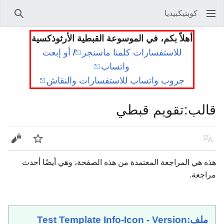
كوبتيكبيديا
بحث
أهلاً بكم، في الموسوعة القبطية الأرثوذكسية
للاستفسارات كلمنا ماسنجر
/
أو إبعت
واتساب
جروب واتساب للاستفسارات والنقاش
قالب
:
تقويم قبطي
اللغة
راقب
عرض 
هذه هي المراجعة المعتمدة من هذه الصفحة، وهي أيضًا أحدث
مراجعة.
ملف:Test Template Info-Icon - Version